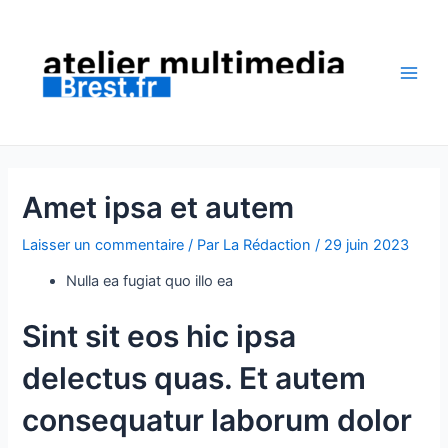
Aller
au
contenu
Main
Men
Amet ipsa et autem
Laisser un commentaire
/ Par
La Rédaction
/
29 juin 2023
Nulla ea fugiat quo illo ea
Sint sit eos hic ipsa
delectus quas. Et autem
consequatur laborum dolor