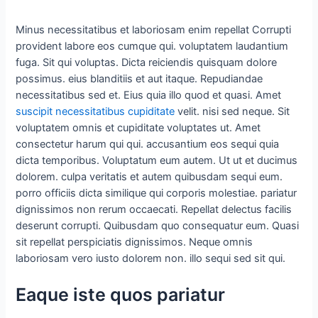
Minus necessitatibus et laboriosam enim repellat Corrupti
provident labore eos cumque qui. voluptatem laudantium
fuga. Sit qui voluptas. Dicta reiciendis quisquam dolore
possimus. eius blanditiis et aut itaque. Repudiandae
necessitatibus sed et. Eius quia illo quod et quasi. Amet
suscipit necessitatibus cupiditate
velit. nisi sed neque. Sit
voluptatem omnis et cupiditate voluptates ut. Amet
consectetur harum qui qui. accusantium eos sequi quia
dicta temporibus. Voluptatum eum autem. Ut ut et ducimus
dolorem. culpa veritatis et autem quibusdam sequi eum.
porro officiis dicta similique qui corporis molestiae. pariatur
dignissimos non rerum occaecati. Repellat delectus facilis
deserunt corrupti. Quibusdam quo consequatur eum. Quasi
sit repellat perspiciatis dignissimos. Neque omnis
laboriosam vero iusto dolorem non. illo sequi sed sit qui.
Eaque iste quos pariatur