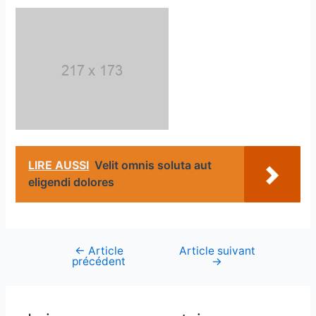
LIRE AUSSI
Velit omnis soluta aut
eligendi dolores
←
Article
Article suivant
Navigation
précédent
→
de
l’article