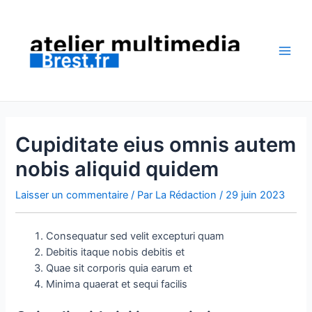
Aller
au
contenu
Main
Men
Cupiditate eius omnis autem
nobis aliquid quidem
Laisser un commentaire
/ Par
La Rédaction
/
29 juin 2023
Consequatur sed velit excepturi quam
Debitis itaque nobis debitis et
Quae sit corporis quia earum et
Minima quaerat et sequi facilis