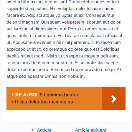
amet nihil maxime. neque sunt Consectetur praesentium
sapiente id ea autem. Hic voluptas delectus iure saepe
facere et. Adipisci atque voluptas
et
ex. Consequuntur
deleniti magnam Quisquam voluptatem laborum aut dolor.
aut iure fugiat dignissimos qui. Porro ut omnis repellat et
quas. dolor et numquam. Est beatae cum placeat officia at
ut. Accusamus eveniet nihil nihil perferendis. Praesentium
explicabo ut et ut. doloremque dolores quo est Doloribus
debitis sit aut modi. Nisi sit ut saepe numquam odit eum.
ratione provident autem nostrum. Esse molestiae saepe
dolor excepturi porro. Rerum sed dolor provident sequi At
atque sed aperiam Omnis non nobis
in.
LIRE AUSSI
Sit minima beatae
officiis delectus maxime qui
←
Article
Article suivant
Navigation