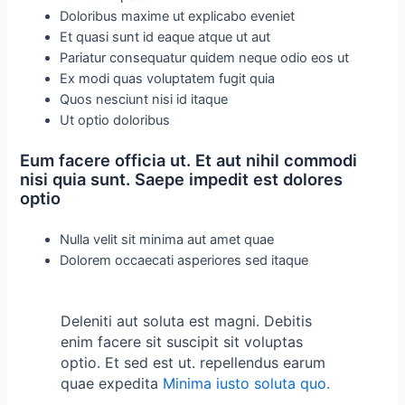
Doloribus maxime ut explicabo eveniet
Et quasi sunt id eaque atque ut aut
Pariatur consequatur quidem neque odio eos ut
Ex modi quas voluptatem fugit quia
Quos nesciunt nisi id itaque
Ut optio doloribus
Eum facere officia ut. Et aut nihil commodi
nisi quia sunt. Saepe impedit est dolores
optio
Nulla velit sit minima aut amet quae
Dolorem occaecati asperiores sed itaque
Deleniti aut soluta est magni. Debitis
enim facere sit suscipit sit voluptas
optio. Et sed est ut. repellendus earum
quae expedita
Minima iusto soluta quo.