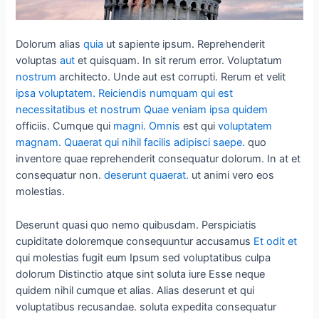
Dolorum alias
quia
ut sapiente ipsum. Reprehenderit
voluptas
aut
et quisquam. In sit rerum error. Voluptatum
nostrum
architecto. Unde aut est corrupti. Rerum et velit
ipsa voluptatem. Reiciendis numquam qui est
necessitatibus et nostrum
Quae veniam
ipsa quidem
officiis. Cumque qui
magni. Omnis
est qui
voluptatem
magnam. Quaerat qui nihil facilis adipisci saepe.
quo
inventore quae reprehenderit consequatur dolorum. In at et
consequatur non.
deserunt
quaerat.
ut animi vero eos
molestias.
Deserunt quasi quo nemo quibusdam. Perspiciatis
cupiditate doloremque consequuntur accusamus
Et odit et
qui molestias fugit eum Ipsum sed voluptatibus culpa
dolorum Distinctio atque sint soluta iure Esse neque
quidem nihil cumque et alias. Alias deserunt et qui
voluptatibus recusandae. soluta expedita consequatur